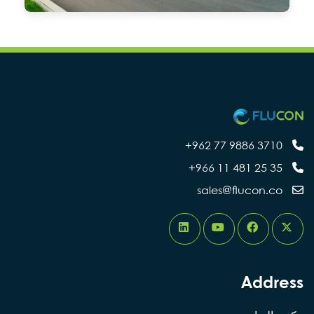
3710 9886 77 962+
35 25 481 11 966+
sales@flucon.co
Address